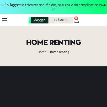
✨ En
Aggar
tus trámites son rápidos, seguros y sin complicaciones 🚗
✅
0
Inicio
Trámites
home renting
Nosotros
Home
home renting
Menú Principal